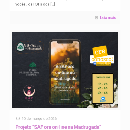
vocês , os PDFs dos
[…]
Leia mais
10 de março de 2026
Projeto “SAF ora on-line na Madrugada”