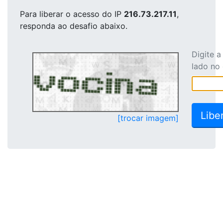
Para liberar o acesso
do IP
216.73.217.11
,
responda ao desafio abaixo.
Digite 
lado no
[trocar imagem]