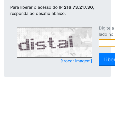
Para liberar o acesso
do IP
216.73.217.30
,
responda ao desafio abaixo.
Digite 
lado no
[trocar imagem]